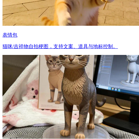
表情包
猫咪/吉祥物自拍梗图，支持文案、道具与地标控制。