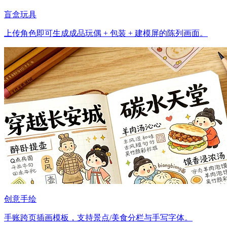
盲盒玩具
上传角色即可生成成品玩偶 + 包装 + 建模屏的陈列画面。
创意手绘
手账跨页插画模板，支持景点/美食分栏与手写字体。