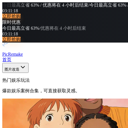
今日最高立省 63% / 优惠将在 4 小时后结束
/
今日最高立省 63% 
03
:
11
:
17
立即抢购
限时优惠
今日最高立省 63%
/
优惠将在 4 小时后结束
03
:
11
:
17
立即抢购
PicRemake
首页
图片改造
热门娱乐玩法
爆款娱乐案例合集，可直接获取灵感。