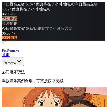
今日最高立省 63% / 优惠将在 7 小时后结束
/
今日最高立省
63% / 优惠将在 7 小时后结束
06
:
06
:
43
立即抢购
限时优惠
今日最高立省 63%
/
优惠将在 7 小时后结束
06
:
06
:
43
立即抢购
PicRemake
首页
图片改造
热门娱乐玩法
爆款娱乐案例合集，可直接获取灵感。