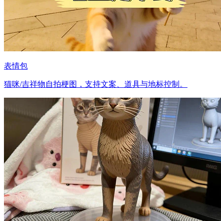
表情包
猫咪/吉祥物自拍梗图，支持文案、道具与地标控制。