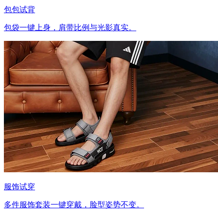
包包试背
包袋一键上身，肩带比例与光影真实。
服饰试穿
多件服饰套装一键穿戴，脸型姿势不变。