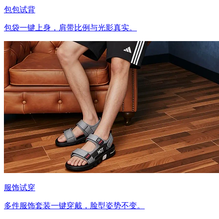
包包试背
包袋一键上身，肩带比例与光影真实。
服饰试穿
多件服饰套装一键穿戴，脸型姿势不变。