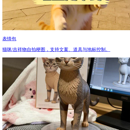
表情包
猫咪/吉祥物自拍梗图，支持文案、道具与地标控制。