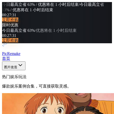
今日最高立省 63% / 优惠将在 1 小时后结束
/
今日最高立省
63% / 优惠将在 1 小时后结束
00
:
27
:
27
立即抢购
限时优惠
今日最高立省 63%
/
优惠将在 1 小时后结束
00
:
27
:
27
立即抢购
PicRemake
首页
图片改造
热门娱乐玩法
爆款娱乐案例合集，可直接获取灵感。