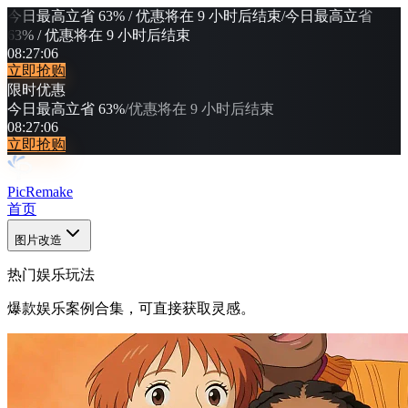
今日最高立省 63% / 优惠将在 9 小时后结束
/
今日最高立省
63% / 优惠将在 9 小时后结束
08
:
27
:
02
立即抢购
限时优惠
今日最高立省 63%
/
优惠将在 9 小时后结束
08
:
27
:
02
立即抢购
PicRemake
首页
图片改造
热门娱乐玩法
爆款娱乐案例合集，可直接获取灵感。