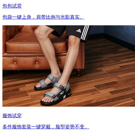
包包试背
包袋一键上身，肩带比例与光影真实。
服饰试穿
多件服饰套装一键穿戴，脸型姿势不变。