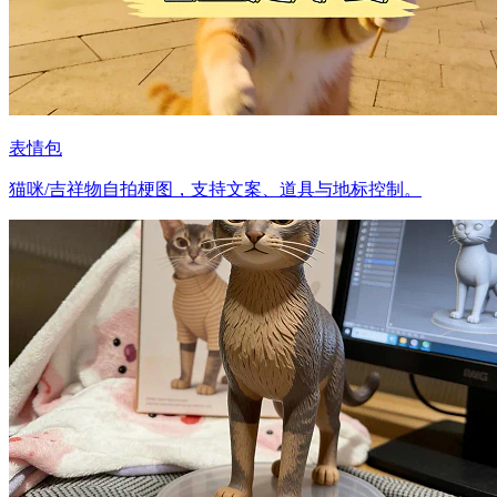
表情包
猫咪/吉祥物自拍梗图，支持文案、道具与地标控制。