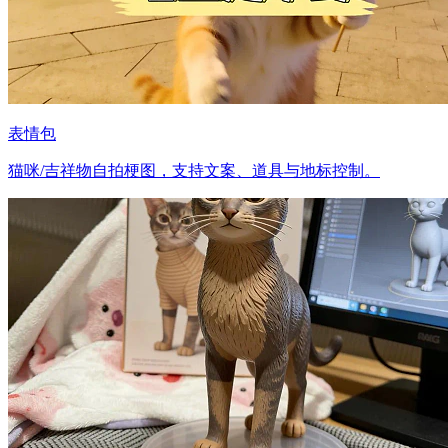
表情包
猫咪/吉祥物自拍梗图，支持文案、道具与地标控制。