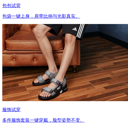
包包试背
包袋一键上身，肩带比例与光影真实。
服饰试穿
多件服饰套装一键穿戴，脸型姿势不变。