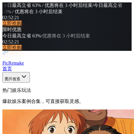
今日最高立省 63% / 优惠将在 3 小时后结束
/
今日最高立省
63% / 优惠将在 3 小时后结束
02
:
52
:
17
立即抢购
限时优惠
今日最高立省 63%
/
优惠将在 3 小时后结束
02
:
52
:
17
立即抢购
PicRemake
首页
图片改造
热门娱乐玩法
爆款娱乐案例合集，可直接获取灵感。