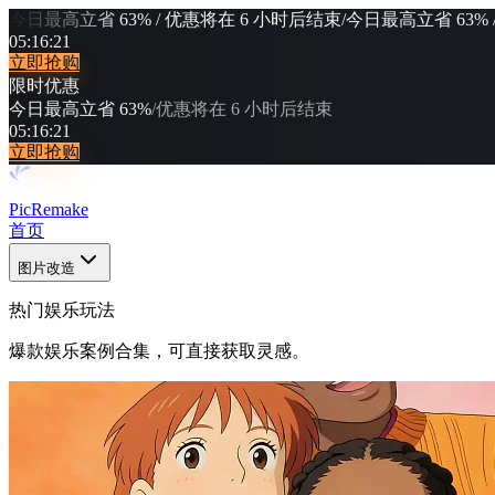
今日最高立省 63% / 优惠将在 6 小时后结束
/
今日最高立省 63% 
05
:
16
:
20
立即抢购
限时优惠
今日最高立省 63%
/
优惠将在 6 小时后结束
05
:
16
:
20
立即抢购
PicRemake
首页
图片改造
热门娱乐玩法
爆款娱乐案例合集，可直接获取灵感。