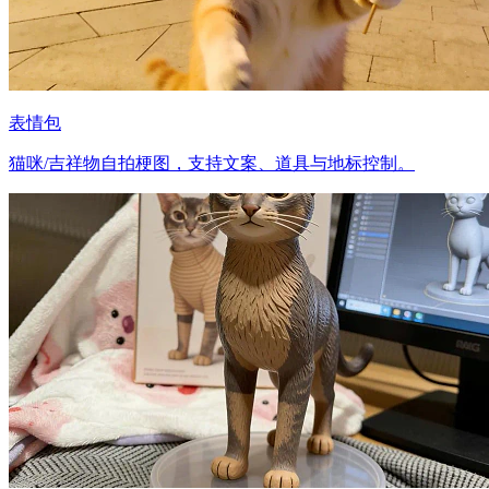
表情包
猫咪/吉祥物自拍梗图，支持文案、道具与地标控制。