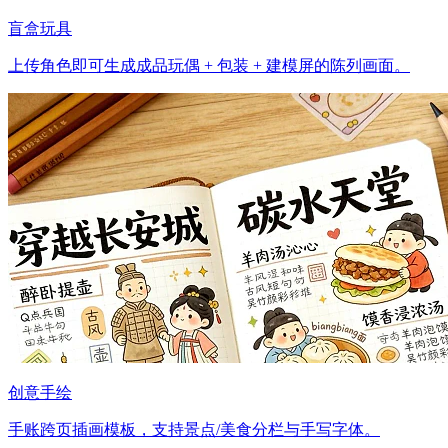
盲盒玩具
上传角色即可生成成品玩偶 + 包装 + 建模屏的陈列画面。
创意手绘
手账跨页插画模板，支持景点/美食分栏与手写字体。